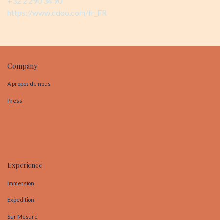
+32 2 290 34 90
https://www.odoo.com/fr_FR
Company
A propos de nous
Press
Experience
Immersion
Expedition
Sur Mesure