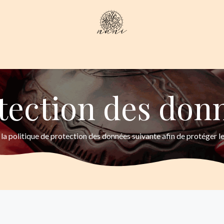
Voyage by Nani
À propos de nous
Notre sélection
tection des don
la politique de protection des données suivante afin de protéger les